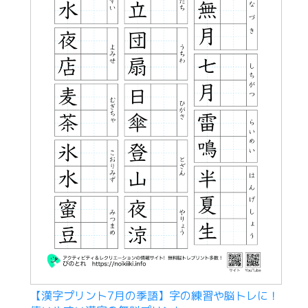
【漢字プリント7月の季語】字の練習や脳トレに！