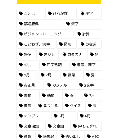
ことば
ひらがな
漢字
都道府県
数字
ビジョントレーニング
計算
ことわざ、漢字
図形
つなぎ
熟語
さがし
カタカナ
冬
12月
四字熟語
書写、漢字
1月
2月
野菜
夏
お正月
カクテル
2文字
果物
動物
春
7月
書写
見つける
クイズ
3月
ナンプレ
5月
4月
文章問題
文章題
仲間はずれ
算数
語想起
思い出し
ABC