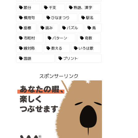
節分
干支
熟語、漢字
慣用句
ひなまつり
駅名
座標
読み
パズル
鳥
市町村
パターン
奇数
線対称
数える
いろは歌
国語
プリント
スポンサーリンク