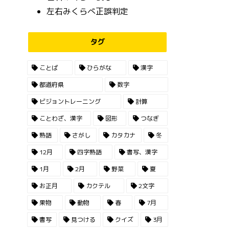
左右みくらべ正誤判定
タグ
ことば
ひらがな
漢字
都道府県
数字
ビジョントレーニング
計算
ことわざ、漢字
図形
つなぎ
熟語
さがし
カタカナ
冬
12月
四字熟語
書写、漢字
1月
2月
野菜
夏
お正月
カクテル
2文字
果物
動物
春
7月
書写
見つける
クイズ
3月