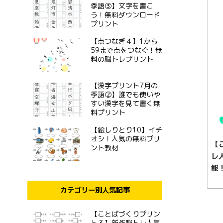
季語③】文字を書こ
う！無料ダウンロード
プリント
【点つなぎ４】1から
59まで点をつなぐ！無
料の脳トレプリント
【漢字プリント7月の
季語②】誰でも使いや
すい漢字を見て書く無
料プリント
【絵しりとり10】イチ
オシ！人気の無料プリ
【
ント教材
レ
能
カテゴリー別人気記事
【ことばづくりプリン
ト３】新作脳トレ人気