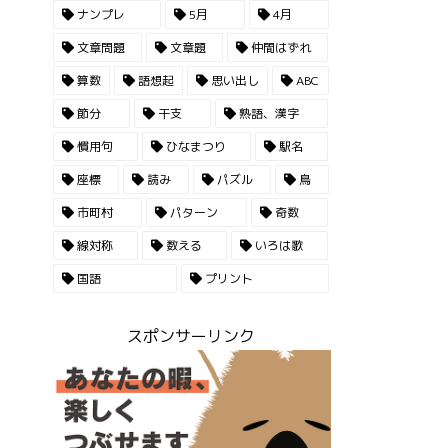
ナンプレ
5月
4月
文章問題
文章題
仲間はずれ
算数
語想起
思い出し
ABC
節分
干支
熟語、漢字
慣用句
ひなまつり
駅名
座標
読み
パズル
鳥
市町村
パターン
奇数
線対称
数える
いろは歌
国語
プリント
スポンサーリンク