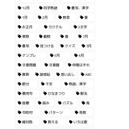
12月
四字熟語
書写、漢字
1月
2月
野菜
夏
お正月
カクテル
2文字
果物
動物
春
7月
書写
見つける
クイズ
3月
ナンプレ
5月
4月
文章問題
文章題
仲間はずれ
算数
語想起
思い出し
ABC
節分
干支
熟語、漢字
慣用句
ひなまつり
駅名
座標
読み
パズル
鳥
市町村
パターン
奇数
線対称
数える
いろは歌