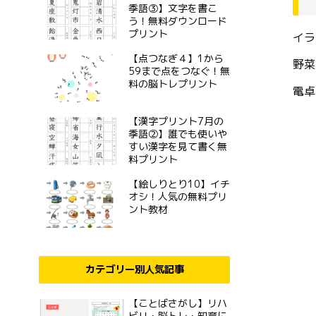
季語③】文字を書こ
う！無料ダウンロード
プリント
イラ
【点つなぎ４】1から
野菜
59まで点をつなぐ！無
料の脳トレプリント
電卓
【漢字プリント7月の
季語②】誰でも使いや
すい漢字を見て書く無
料プリント
【絵しりとり10】イチ
オシ！人気の無料プリ
ント教材
カテゴリー別人気記事
【ことばさがし】リハ
ビリ・脳トレ・知育に