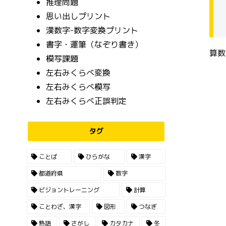
推理問題
思い出しプリント
漢数字-数字変換プリント
書字・運筆（なぞり書き）
算数
模写課題
左右みくらべ変換
左右みくらべ模写
左右みくらべ正誤判定
タグ
ことば
ひらがな
漢字
都道府県
数字
ビジョントレーニング
計算
ことわざ、漢字
図形
つなぎ
熟語
さがし
カタカナ
冬