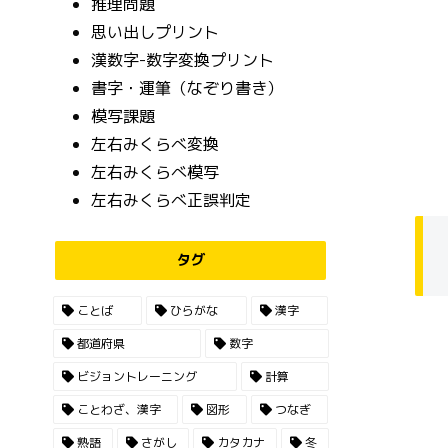
推理問題
思い出しプリント
漢数字-数字変換プリント
書字・運筆（なぞり書き）
模写課題
左右みくらべ変換
左右みくらべ模写
左右みくらべ正誤判定
タグ
ことば
ひらがな
漢字
都道府県
数字
ビジョントレーニング
計算
ことわざ、漢字
図形
つなぎ
熟語
さがし
カタカナ
冬