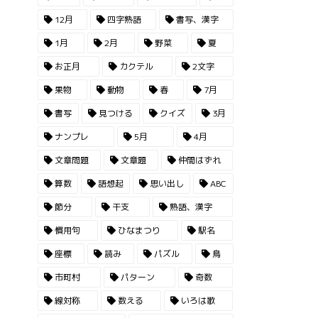
12月
四字熟語
書写、漢字
1月
2月
野菜
夏
お正月
カクテル
2文字
果物
動物
春
7月
書写
見つける
クイズ
3月
ナンプレ
5月
4月
文章問題
文章題
仲間はずれ
算数
語想起
思い出し
ABC
節分
干支
熟語、漢字
慣用句
ひなまつり
駅名
座標
読み
パズル
鳥
市町村
パターン
奇数
線対称
数える
いろは歌