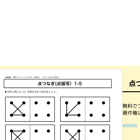
点
無料で
著作権
400005