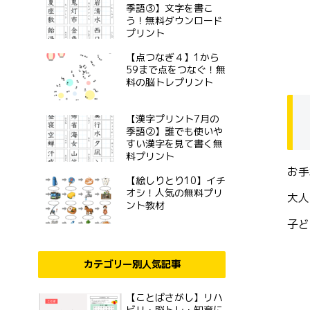
季語③】文字を書こ
う！無料ダウンロード
プリント
【点つなぎ４】1から
59まで点をつなぐ！無
料の脳トレプリント
【漢字プリント7月の
季語②】誰でも使いや
すい漢字を見て書く無
料プリント
お手
【絵しりとり10】イチ
オシ！人気の無料プリ
大人
ント教材
子ど
カテゴリー別人気記事
【ことばさがし】リハ
ビリ・脳トレ・知育に