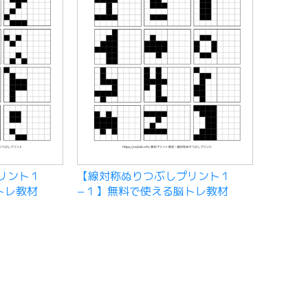
リント１
【線対称ぬりつぶしプリント１
トレ教材
−１】無料で使える脳トレ教材