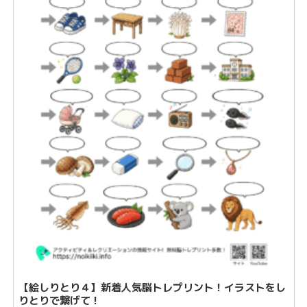
【絵しりとり４】新着人気脳トレプリント！イラストをし
りとりで繋げて！