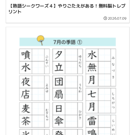
【熟語シークワーズ４】やりごたえがある！無料脳トレプ
リント
2026.07.09