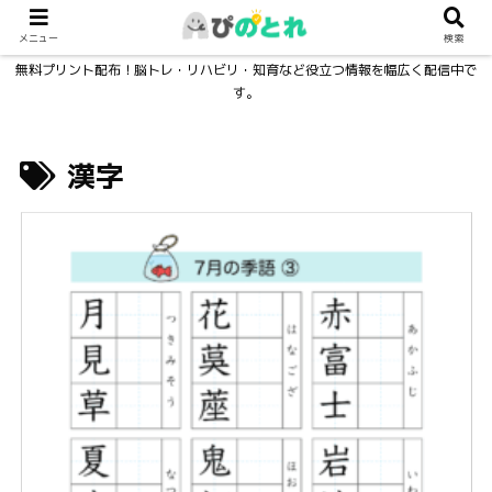
メニュー
検索
無料プリント配布！脳トレ・リハビリ・知育など役立つ情報を幅広く配信中で
す。
漢字