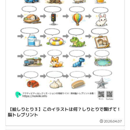
【絵しりとり３】このイラストは何？しりとりで繋げて！
脳トレプリント
2026.04.07