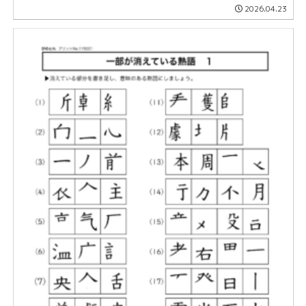
2026.04.23